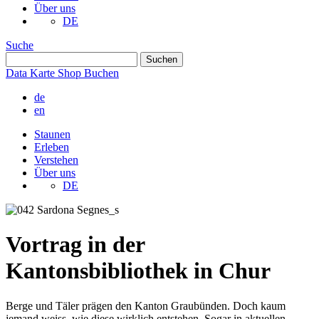
Über uns
DE
Suche
Data
Karte
Shop
Buchen
de
en
Staunen
Erleben
Verstehen
Über uns
DE
Vortrag in der
Kantonsbibliothek in Chur
Berge und Täler prägen den Kanton Graubünden. Doch kaum
jemand weiss, wie diese wirklich entstehen. Sogar in aktuellen