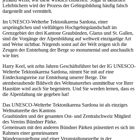
Lehrbüchern wird der Prozess der Gebirgsbildung häufig falsch
dargestellt und vermittelt.
Im UNESCO-Welterbe Tektonikarena Sardona, einer
ursprünglichen und vielfältigen Hochgebirgslandschaft im
Grenzgebiet der drei Kantone Graubünden, Glarus und St. Gallen,
sind die Vorgänge der Alpenbildung auf weltweit einzigartige Art
und Weise sichtbar. Nirgends sonst auf der Welt zeigen sich die
Zeugen der Entstehung der Berge so monumental und anschaulich
wie hier.
Harry Keel, seit zehn Jahren Geschäftsführer bei der IG UNESCO-
Welterbe Tektonikarena Sardona, nimmt Sie mit auf eine
Entdeckungsreise zur Entstehung unserer Berge. Die
atemberaubende Bildwelt des Weltnaturerbes unmittelbar vor Ihrer
Haustüre wird auch Sie begeistern. Und Sie werden lernen, dass es
die Alpenfaltung nie gegeben hat!
Das UNESCO-Welterbe Tektonikarena Sardona ist als einziges
Weltnaturerbe des Kantons
Graubünden und der gesamten Ost- und Zentralschweiz Mitglied
des Vereins Bündner Pärke.
Gemeinsam mit den anderen Bündner Pärken präsentiert es sich im
Rahmen einer gemeinsamen
Wanderausstellung und einer Veranstaltungsreihe in der