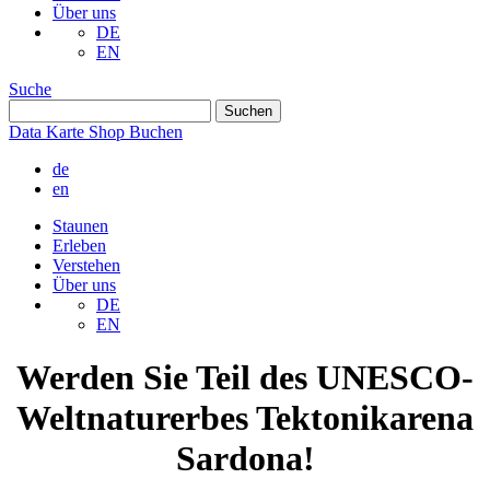
Über uns
DE
EN
Suche
Data
Karte
Shop
Buchen
de
en
Staunen
Erleben
Verstehen
Über uns
DE
EN
Werden Sie Teil des UNESCO-
Weltnaturerbes Tektonikarena
Sardona!