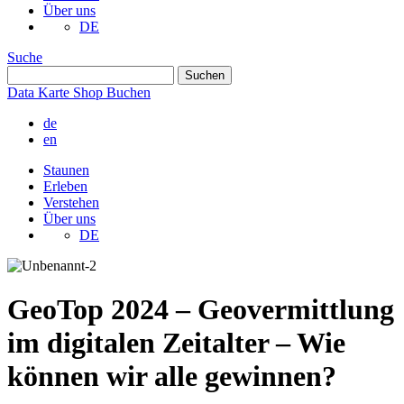
Über uns
DE
Suche
Data
Karte
Shop
Buchen
de
en
Staunen
Erleben
Verstehen
Über uns
DE
GeoTop 2024 – Geovermittlung
im digitalen Zeitalter – Wie
können wir alle gewinnen?