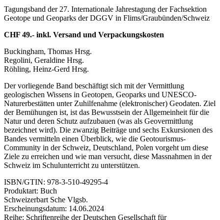
Tagungsband der 27. Internationale Jahrestagung der Fachsektion
Geotope und Geoparks der DGGV in Flims/Graubünden/Schweiz
CHF 49.- inkl. Versand und Verpackungskosten
Buckingham, Thomas Hrsg.
Regolini, Geraldine Hrsg.
Röhling, Heinz-Gerd Hrsg.
Der vorliegende Band beschäftigt sich mit der Vermittlung
geologischen Wissens in Geotopen, Geoparks und UNESCO-
Naturerbestätten unter Zuhilfenahme (elektronischer) Geodaten. Ziel
der Bemühungen ist, ist das Bewusstsein der Allgemeinheit für die
Natur und deren Schutz aufzubauen (was als Geovermittlung
bezeichnet wird). Die zwanzig Beiträge und sechs Exkursionen des
Bandes vermitteln einen Überblick, wie die Geotourismus-
Community in der Schweiz, Deutschland, Polen vorgeht um diese
Ziele zu erreichen und wie man versucht, diese Massnahmen in der
Schweiz im Schulunterricht zu unterstützen.
ISBN/GTIN: 978-3-510-49295-4
Produktart: Buch
Schweizerbart Sche Vlgsb.
Erscheinungsdatum: 14.06.2024
Reihe: Schriftenreihe der Deutschen Gesellschaft für