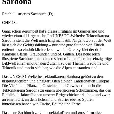
Sardona
Reich illustriertes Sachbuch (D)
CHF 48.-
Ganz schön gerumpelt hat’s dieses Frühjahr im Glarnerland und
wieder einmal klargemacht: Im UNESCO-Welterbe Tektonikarena
Sardona steht die Welt noch lang nicht still. Nirgendwo auf der Welt
lässt sich die Gebirgsbildung – nur eine gute Stunde von Zürich
entfernt – so eindrücklich erleben wie im Grenzgebiet der drei
Kantone Glarus, Graubünden und St. Gallen. Das neue reich
illustrierte Sachbuch bietet interessierten Laien über eine einzigartige
Bildwelt einen emotionalen Zugang zu den Themen Geologie und
Tektonik und macht sichtbar, wie die Alpen entstanden sind..
Das UNESCO-Welterbe Tektonikarena Sardona gehört zu den
ursprünglichsten und einzigartigsten alpinen Landschaften Europas.
Die Vielfalt an Pflanzen, Gesteinen und Gewässern macht die
Tektonikarena Sardona zu einem übergrossen Schulzimmer, das den
Einblick in Jahrmillionen unserer Erdgeschichte erlaubt – und zwar
an einem Ort, an dem Echsen und Saurier ebenso Spuren
hinterlassen haben wie Fische, Bäume und Farne.
Das neue Sachbuch zeigt in spektakulären und grossformatigen