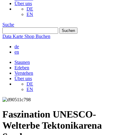
Über uns
DE
EN
Suche
Data
Karte
Shop
Buchen
de
en
Staunen
Erleben
Verstehen
Über uns
DE
EN
Faszination UNESCO-
Welterbe Tektonikarena