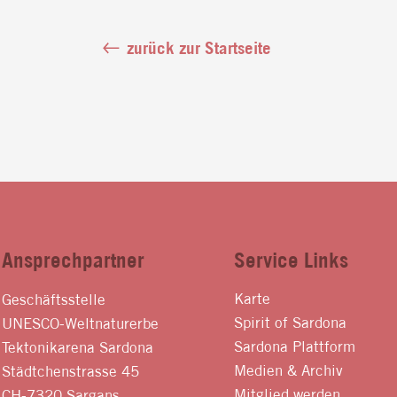
zurück zur Startseite
Ansprechpartner
Service Links
Karte
Geschäftsstelle
Spirit of Sardona
UNESCO-Weltnaturerbe
Sardona Plattform
Tektonikarena Sardona
Medien & Archiv
Städtchenstrasse 45
Mitglied werden
CH-7320 Sargans