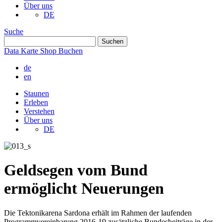
Über uns
DE
Suche
Data
Karte
Shop
Buchen
de
en
Staunen
Erleben
Verstehen
Über uns
DE
Geldsegen vom Bund
ermöglicht Neuerungen
Die Tektonikarena Sardona erhält im Rahmen der laufenden
Programmvereinbarung 2016-19 zusätzliche Bundesbeiträge in der