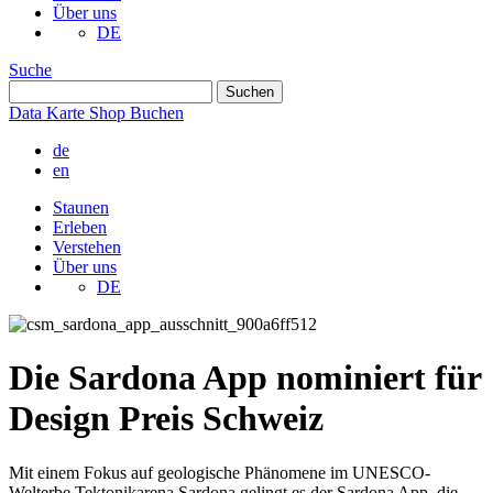
Über uns
DE
Suche
Data
Karte
Shop
Buchen
de
en
Staunen
Erleben
Verstehen
Über uns
DE
Die Sardona App nominiert für
Design Preis Schweiz
Mit einem Fokus auf geologische Phänomene im UNESCO-
Welterbe Tektonikarena Sardona gelingt es der Sardona App, die