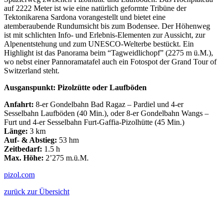
auf 2222 Meter ist wie eine natürlich geformte Tribüne der
Tektonikarena Sardona vorangestellt und bietet eine
atemberaubende Rundumsicht bis zum Bodensee. Der Höhenweg
ist mit schlichten Info- und Erlebnis-Elementen zur Aussicht, zur
Alpenentstehung und zum UNESCO-Welterbe bestückt. Ein
Highlight ist das Panorama beim “Tagweidlichopf” (2275 m ü.M.),
wo nebst einer Pannoramatafel auch ein Fotospot der Grand Tour of
Switzerland steht.
Ausganspunkt: Pizolzütte oder Laufböden
Anfahrt:
8-er Gondelbahn Bad Ragaz – Pardiel und 4-er
Sesselbahn Laufböden (40 Min.), oder 8-er Gondelbahn Wangs –
Furt und 4-er Sesselbahn Furt-Gaffia-Pizolhütte (45 Min.)
Länge:
3 km
Auf- & Abstieg:
53 hm
Zeitbedarf:
1.5 h
Max. Höhe:
2’275 m.ü.M.
pizol.com
zurück zur Übersicht