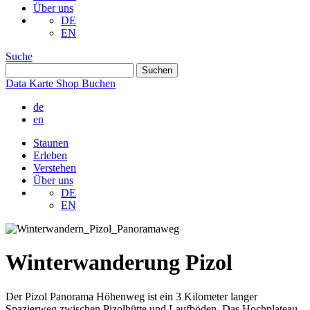
Über uns
DE
EN
Suche
Data
Karte
Shop
Buchen
de
en
Staunen
Erleben
Verstehen
Über uns
DE
EN
Winterwanderung Pizol
Der Pizol Panorama Höhenweg ist ein 3 Kilometer langer
Spazierweg zwischen Pizolhütte und Laufböden. Das Hochplateau