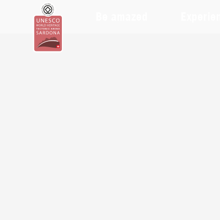
Be amazed
Experie