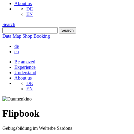
About us
DE
EN
Search
Data
Map
Shop
Booking
de
en
Be amazed
Experience
Understand
About us
DE
EN
Flipbook
Gebirgsbildung im Welterbe Sardona