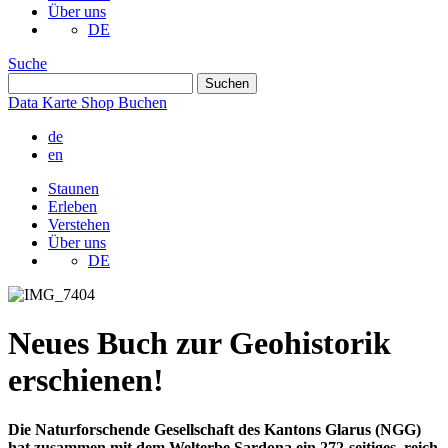
Über uns
DE
Suche
Data
Karte
Shop
Buchen
de
en
Staunen
Erleben
Verstehen
Über uns
DE
Neues Buch zur Geohistorik
erschienen!
Die Naturforschende Gesellschaft des Kantons Glarus (NGG)
hat zusammen mit dem Welterbe Sardona ein 272-seitiges, reich