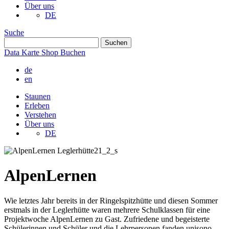
Über uns
DE
Suche
Data
Karte
Shop
Buchen
de
en
Staunen
Erleben
Verstehen
Über uns
DE
AlpenLernen
Wie letztes Jahr bereits in der Ringelspitzhütte und diesen Sommer
erstmals in der Leglerhütte waren mehrere Schulklassen für eine
Projektwoche AlpenLernen zu Gast. Zufriedene und begeisterte
Schülerinnen und Schüler und die Lehrpersonen fanden unisono,